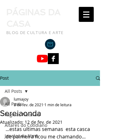
PÁGINAS DA
CASA
BLOG DE CULTURA E ARTE
Post
All Posts
lumiajoy
All Posts
8 de fev. de 2021
1 min de leitura
Sereiaonda
Paginas Naturais
Atualizado:
12 de fev. de 2021
Altares do Cotidiano
...estas ultimas semanas  esta casca 
Janelas da Alma
de palmeira ficou me chamando... 