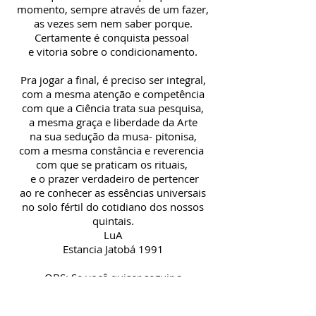
momento,
sempre através de um fazer,
as vezes sem nem saber porque.
Certamente é conquista pessoal
e vitoria sobre o condicionamento.
Pra jogar a final, é preciso ser integral,
com a mesma atenção e competência
com que a Ciência trata sua pesquisa,
a mesma graça e liberdade da Arte
na sua sedução da musa- pitonisa,
com a mesma constância e reverencia
com que se praticam os rituais,
e o prazer verdadeiro de pertencer
ao re conhecer as essências universais
no solo fértil do cotidiano dos nossos
quintais.
LuA
Estancia Jatobá 1991
OBS: Se você quiser seguir a
estória deste blog comece do primeiro
post e leia do fim para o começo...ou