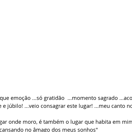
 ...que emoção ...só gratidão  ...momento sagrado ...a
e júbilo! ...veio consagrar este lugar! ...meu canto 
ugar onde moro, é também o lugar que habita em mim
scansando no âmago dos meus sonhos"  