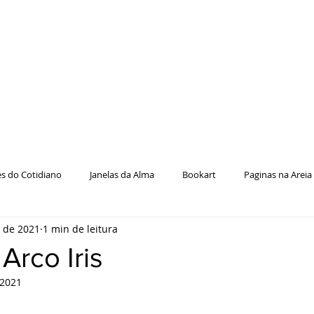
es do Cotidiano
Janelas da Alma
Bookart
Paginas na Areia
. de 2021
1 min de leitura
 Arco Iris
 2021