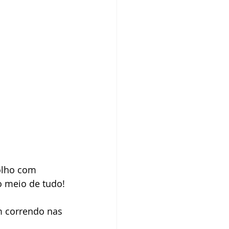
colho com 
no meio de tudo!
 correndo nas 