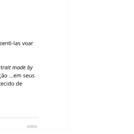
enti-las voar 
rtrait made by 
ção ...em seus 
ecido de 