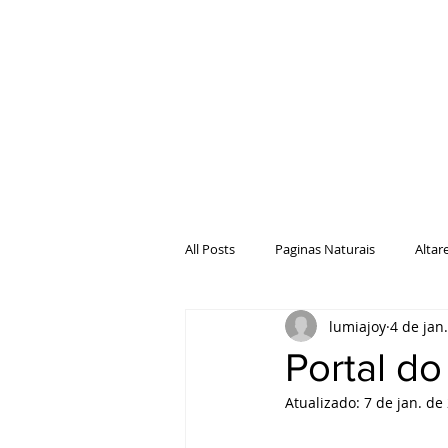
All Posts
Paginas Naturais
Altar
lumiajoy
4 de jan
Natureza
Paginas da Casa
Portal do
Atualizado:
7 de jan. de