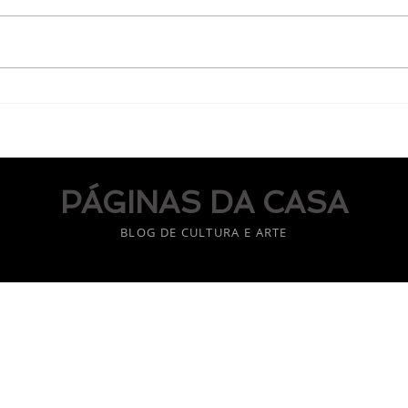
Na morada! meu espelho!
minha paleta!
PÁGINAS DA CASA
BLOG DE CULTURA E ARTE