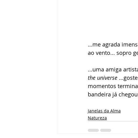
...me agrada imens
ao vento... sopro g
...uma amiga artis
the universe 
...gost
momentos terminais
bandeira já chegou 
Janelas da Alma
Natureza