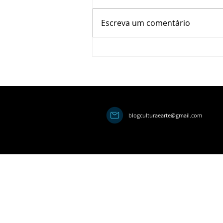
Escreva um comentário
... meu canteiro de sonhos...
blogculturaearte@gmail.com