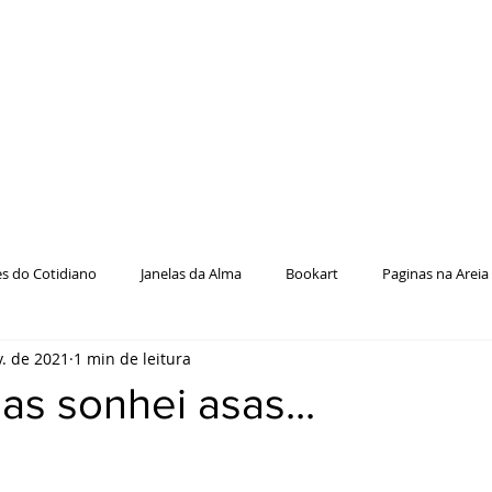
es do Cotidiano
Janelas da Alma
Bookart
Paginas na Areia
v. de 2021
1 min de leitura
uas sonhei asas...