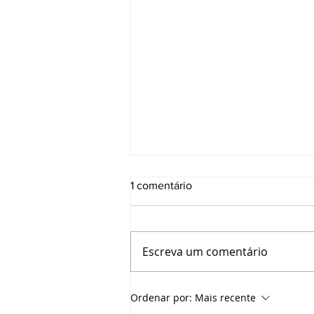
1 comentário
Escreva um comentário
... meu canteiro de sonhos...
Ordenar por:
Mais recente