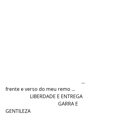
						  ... 
frente e verso do meu remo ...
		LIBERDADE E ENTREGA	
				   GARRA E 
GENTILEZA 				