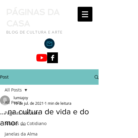
PÁGINAS DA
CASA
BLOG DE CULTURA E ARTE
Post
All Posts
lumiajoy
All Posts
19 de jul. de 2021
1 min de leitura
... na cultura de vida e do
Paginas Naturais
amor ...
Altares do Cotidiano
Janelas da Alma