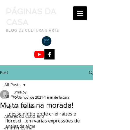
PÁGINAS DA
CASA
BLOG DE CULTURA E ARTE
Post
All Posts
lumiajoy
All Posts
15 de nov. de 2021
1 min de leitura
Muito feliz na morada!
Paginas Naturais
...nesse ninho onde criei raizes e 
Altares do Cotidiano
floresci ...em varias expressões de 
Janelas da Alma
mim mesma! 