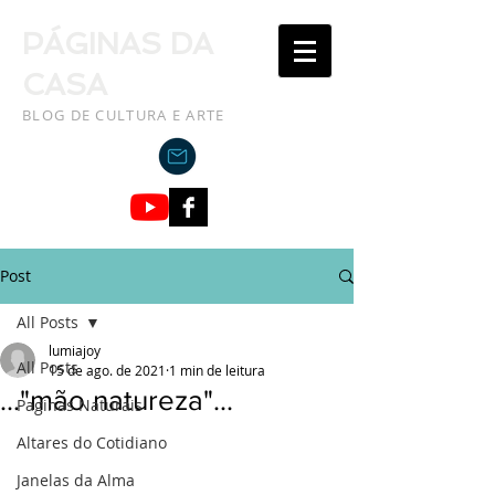
PÁGINAS DA
CASA
BLOG DE CULTURA E ARTE
Post
All Posts
lumiajoy
All Posts
15 de ago. de 2021
1 min de leitura
..."mão natureza"...
Paginas Naturais
Altares do Cotidiano
Janelas da Alma