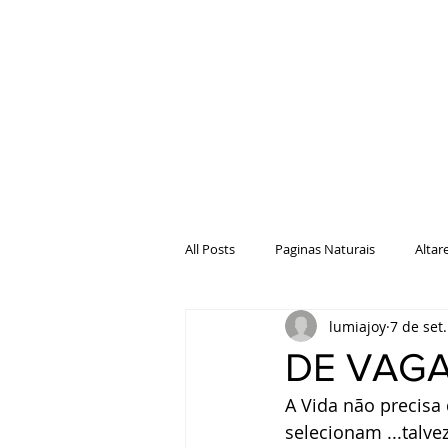
All Posts
Paginas Naturais
Altar
lumiajoy
7 de set
Natureza
Paginas da Casa
DE VAG
A Vida não precisa 
selecionam ...talve