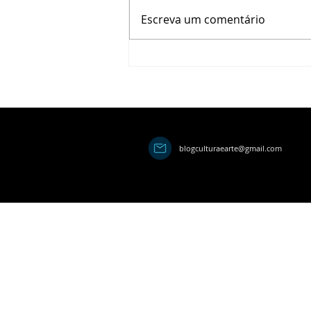
Escreva um comentário
Semana de recuperar as
plaquinhas
blogculturaearte@gmail.com