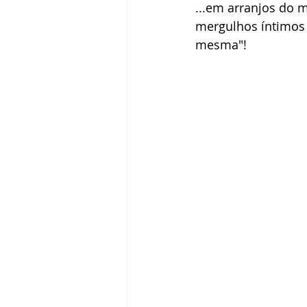
...em arranjos do m
mergulhos íntimos .
mesma"!