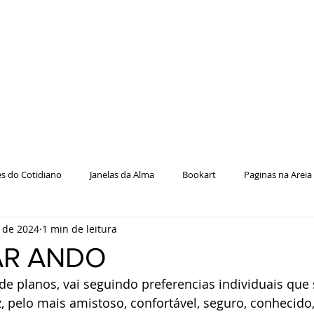
es do Cotidiano
Janelas da Alma
Bookart
Paginas na Areia
. de 2024
1 min de leitura
AR ANDO
de planos, vai seguindo preferencias individuais que 
z, pelo mais amistoso, confortável, seguro, conhecido,