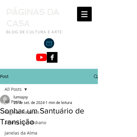
PÁGINAS DA
CASA
BLOG DE CULTURA E ARTE
Post
All Posts
lumiajoy
All Posts
23 de set. de 2024
1 min de leitura
Sonhar um Santuário de
Paginas Naturais
Transição
Altares do Cotidiano
Janelas da Alma