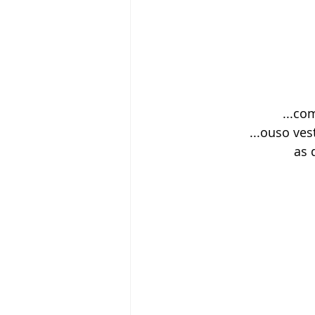
...co
...ouso ves
as 