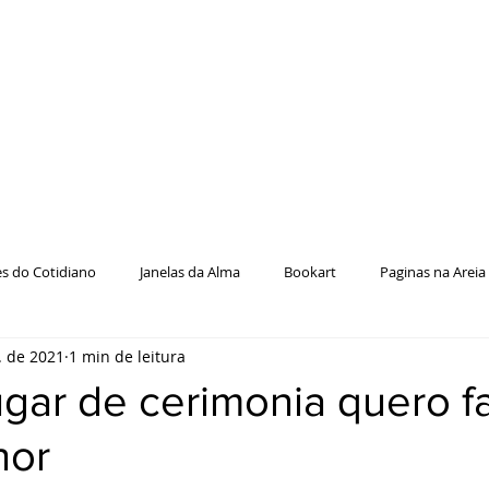
es do Cotidiano
Janelas da Alma
Bookart
Paginas na Areia
. de 2021
1 min de leitura
lugar de cerimonia quero f
hor