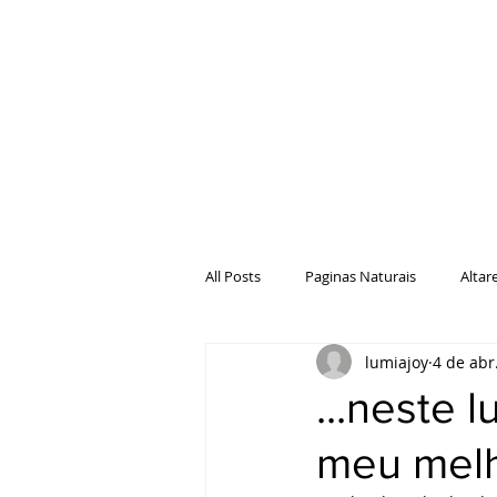
All Posts
Paginas Naturais
Altar
lumiajoy
4 de abr
Natureza
Paginas da Casa
...neste 
meu mel